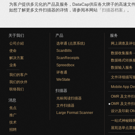
为客户提供多元化的产品及服务，DataCap供应各大牌子的高速
如想了解更多文件扫描器的详情，请参阅本网站「
扫描器档案
」。
关于我们
产品
服务
公司介紹
选举通 (点票系统)
网上调查及评
使命
ScanBills
数据收集服务 - O
解决方案
ScanReceipts
数据格式转换
业务
Spreedbox
数据输入服务
评卷通
我们的客户
文件详细描写
WeState
我们的伙伴
Mobile App De
联络我们
扫描器
OMR 及文件
光标阅读扫描器
消息
OMR 及文件
文件扫描器
焦点
设计及印刷 O
Large Format Scanner
推广
一站式神秘顾
技术
屋苑选举点票
招聘