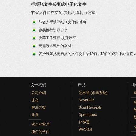
把纸张文件转变成电子化文件
节省文件贮存空间 实现无纸化办公室
节省人手搜寻纸张文件的时间
容易推行资源分享
改善工作流程 提升效率
无需添置额外的器材
客户只须把要扫描的文件交妥给我们，我们的资料中心有庞大的扫描器和
关于我们
产品
公司介紹
选举通 (点票系统)
使命
ScanBills
数
解决方案
ScanReceipts
业务
Spreedbox
评卷通
我们的客户
WeState
我们的伙伴