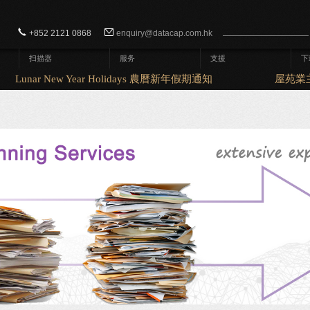
Search form
Search
+852 2121 0868
enquiry@datacap.com.hk
扫描器
服务
支援
下
Lunar New Year Holidays 農曆新年假期通知
屋苑業主