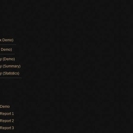
ox Demo)
d Demo)
ay (Demo)
ay (Summary)
 (Statistics)
y Demo
Report 1
Report 2
Report 3