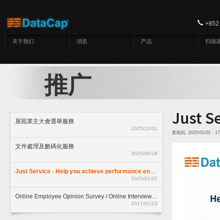
跳转到主要内容
+852
关于我们
消息
产品
扫描
推广
Just S
屋苑業主大會選舉服務
2025/12/01
星期四, 2025/01/02 - 1
文件處理及數碼化服務
2025/06/28
Just Service - Help you achieve performance enhancment
2025/01/02
Online Employee Opinion Survey / Online Interview Assessment Service (HKD$ 500)
2017/01/23