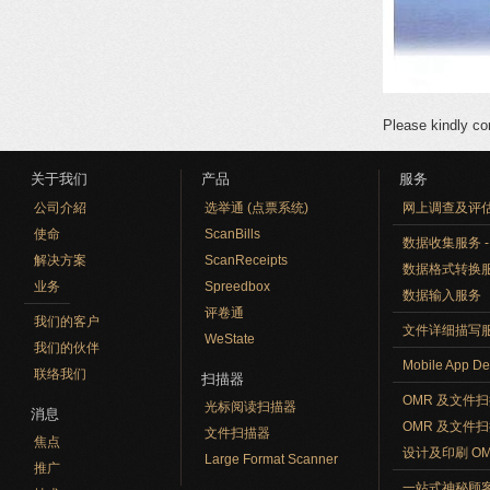
Please kindly con
关于我们
产品
服务
公司介紹
选举通 (点票系统)
网上调查及评
使命
ScanBills
数据收集服务 - O
解决方案
ScanReceipts
数据格式转换
业务
Spreedbox
数据输入服务
评卷通
我们的客户
文件详细描写
WeState
我们的伙伴
Mobile App De
联络我们
扫描器
OMR 及文件
光标阅读扫描器
消息
OMR 及文件
文件扫描器
焦点
设计及印刷 O
Large Format Scanner
推广
一站式神秘顾