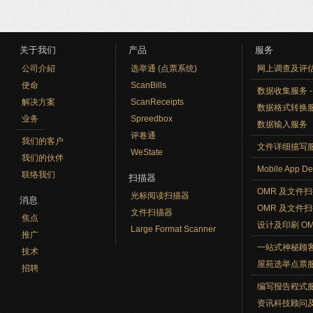
关于我们
产品
服务
公司介紹
选举通 (点票系统)
网上调查及评
使命
ScanBills
数据收集服务 - O
解决方案
ScanReceipts
数据格式转换
业务
Spreedbox
数据输入服务
评卷通
我们的客户
文件详细描写
WeState
我们的伙伴
Mobile App De
联络我们
扫描器
OMR 及文件
光标阅读扫描器
消息
OMR 及文件
文件扫描器
焦点
设计及印刷 O
Large Format Scanner
推广
一站式神秘顾
技术
屋苑选举点票
招聘
编写报告程式
资讯科技顾问