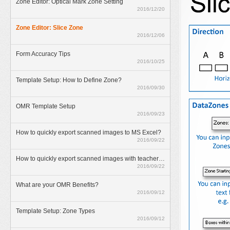
Zone Editor: Optical Mark Zone Setting
2016/12/20
Zone Editor: Slice Zone
2016/12/06
Form Accuracy Tips
2016/10/25
Template Setup: How to Define Zone?
2016/09/30
OMR Template Setup
2016/09/23
How to quickly export scanned images to MS Excel?
2016/09/22
How to quickly export scanned images with teacher annotations?
2016/09/22
What are your OMR Benefits?
2016/09/12
Template Setup: Zone Types
2016/09/12