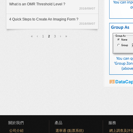
What is an OMR Threshold Level ?
2016/09/07
4 Quick Steps to Create An Imaging Form ?
2016/09/07
頁面
«
‹
1
2
3
›
»
關於我們
產品
服務
公司介紹
選舉通 (點票系统)
網上調查及評