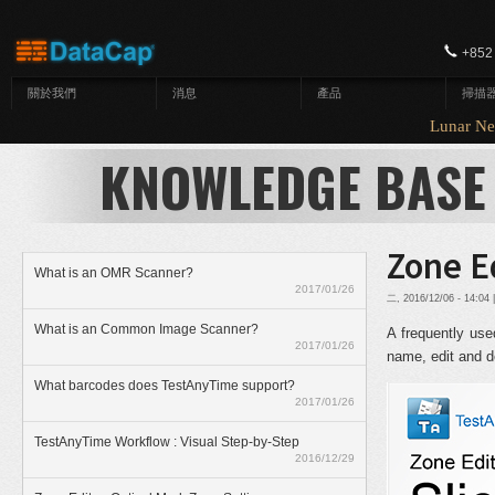
移至主內容
+852
關於我們
消息
產品
掃描
Lunar New
KNOWLEDGE BASE
Zone Ed
What is an OMR Scanner?
2017/01/26
二, 2016/12/06 - 14:0
What is an Common Image Scanner?
A frequently use
2017/01/26
name, edit and d
What barcodes does TestAnyTime support?
2017/01/26
TestAnyTime Workflow : Visual Step-by-Step
2016/12/29