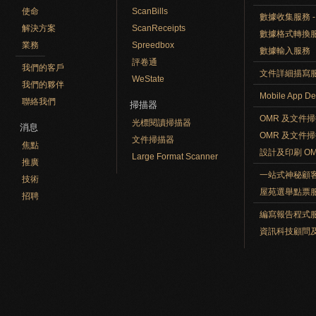
使命
ScanBills
數據收集服務 - O
解決方案
ScanReceipts
數據格式轉換
業務
Spreedbox
數據輸入服務
評卷通
我們的客戶
文件詳細描寫
WeState
我們的夥伴
Mobile App De
聯絡我們
掃描器
OMR 及文件
光標閱讀掃描器
消息
OMR 及文件
文件掃描器
焦點
設計及印刷 O
Large Format Scanner
推廣
一站式神秘顧
技術
屋苑選舉點票
招聘
編寫報告程式
資訊科技顧問