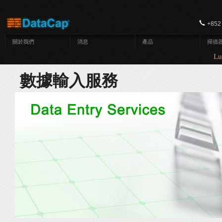
移至主內容
+852
關於我們
消息
產品
掃描
Luna
數據輸入服務