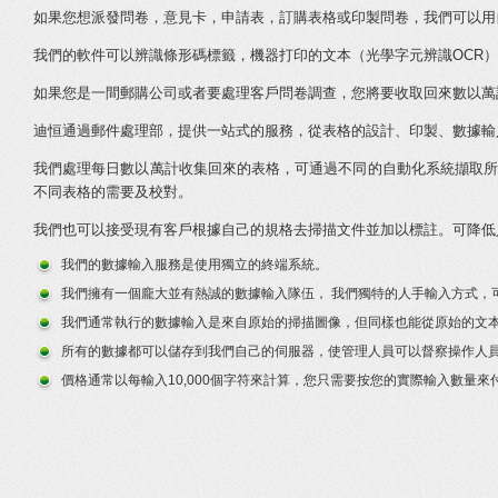
如果您想派發問卷，意見卡，申請表，訂購表格或印製問卷，我們可以用
我們的軟件可以辨識條形碼標籤，機器打印的文本（光學字元辨識OCR）
如果您是一間郵購公司或者要處理客戶問卷調查，您將要收取回來數以萬
迪恒通過郵件處理部，提供一站式的服務，從表格的設計、印製、數據輸
我們處理每日數以萬計收集回來的表格，可通過不同的自動化系統擷取所需的
不同表格的需要及校對。
我們也可以接受現有客戶根據自己的規格去掃描文件並加以標註。可降低
我們的數據輸入服務是使用獨立的終端系統。
我們擁有一個龐大並有熱誠的數據輸入隊伍， 我們獨特的人手輸入方式，
我們通常執行的數據輸入是來自原始的掃描圖像，但同樣也能從原始的文
所有的數據都可以儲存到我們自己的伺服器，使管理人員可以督察操作人
價格通常以每輸入10,000個字符來計算，您只需要按您的實際輸入數量來