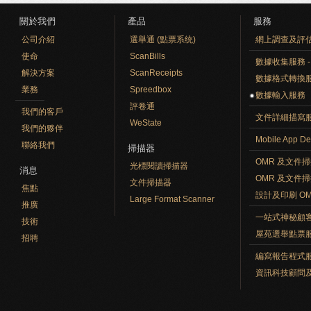
關於我們
產品
服務
公司介紹
選舉通 (點票系统)
網上調查及評
使命
ScanBills
數據收集服務 - O
解決方案
ScanReceipts
數據格式轉換
業務
Spreedbox
數據輸入服務
評卷通
我們的客戶
文件詳細描寫
WeState
我們的夥伴
Mobile App De
聯絡我們
掃描器
OMR 及文件
光標閱讀掃描器
消息
OMR 及文件
文件掃描器
焦點
設計及印刷 O
Large Format Scanner
推廣
一站式神秘顧
技術
屋苑選舉點票
招聘
編寫報告程式
資訊科技顧問