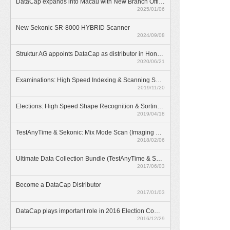
DataCap expands into Macau with New Branch Office
2025/01/06
New Sekonic SR-8000 HYBRID Scanner
2024/09/08
Struktur AG appoints DataCap as distributor in Hong Kong
2020/06/21
Examinations: High Speed Indexing & Scanning Solution
2019/11/20
Elections: High Speed Shape Recognition & Sorting Solution
2019/04/18
TestAnyTime & Sekonic: Mix Mode Scan (Imaging & OMR)
2018/02/06
Ultimate Data Collection Bundle (TestAnyTime & SR-55D)
2017/06/03
Become a DataCap Distributor
2017/01/03
DataCap plays important role in 2016 Election Committee Subsector Elections
2016/12/29