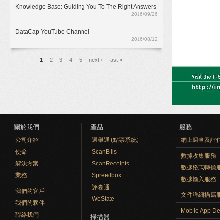
Knowledge Base: Guiding You To The Right Answers
2016/09/26
DataCap YouTube Channel
2016/08/12
頁面
1
2
3
4
5
next ›
last »
關於我們
產品
服務
公司介紹
選舉通 (點票系统)
網上調查及評
使命
ScanBills
數據收集服務 - O
解決方案
ScanReceipts
數據格式轉換
業務
Spreedbox
數據輸入服務
評卷通
我們的客戶
文件詳細描寫
WeState
我們的夥伴
Mobile App De
聯絡我們
掃描器