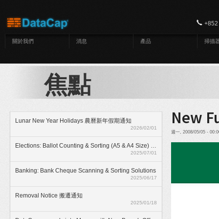
移至主內容
+852
關於我們
消息
產品
掃描
焦點
New Fu
Lunar New Year Holidays 農曆新年假期通知
2026/02/01
週一, 2008/05/05 - 00:
Elections: Ballot Counting & Sorting (A5 & A4 Size) With ElectionAnyTime
2025/07/01
Banking: Bank Cheque Scanning & Sorting Solutions
2025/06/17
Removal Notice 搬遷通知
2025/01/18