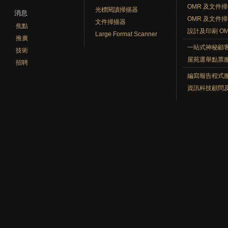
OMR 及文件
光標閱讀掃描器
消息
OMR 及文件
文件掃描器
焦點
設計及印刷 O
Large Format Scanner
推廣
一站式神秘顧
技術
屋苑選舉點票
招聘
編寫報告程式
資訊科技顧問